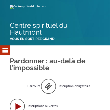
Aller
Outils
au
personnels
contenu.
|
Aller
à
la
navigation
Centre spirituel du
Hautmont
VOUS EN SORTIREZ GRANDI
Pardonner : au-delà de
l'impossible
Parcours
Inscription obligatoire
Inscriptions ouvertes