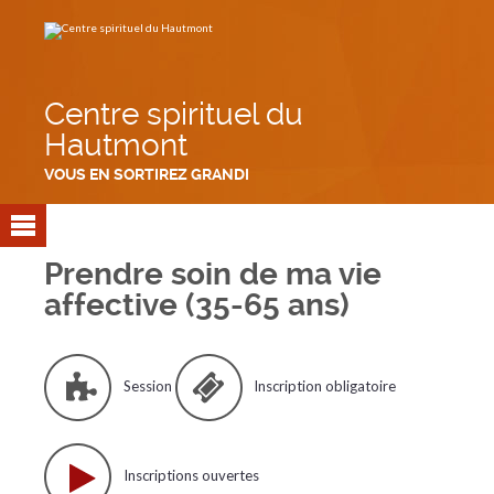
Aller
Outils
au
personnels
contenu.
|
Aller
à
la
navigation
Centre spirituel du
Hautmont
VOUS EN SORTIREZ GRANDI
Prendre soin de ma vie
affective (35-65 ans)
Session
Inscription obligatoire
Inscriptions ouvertes