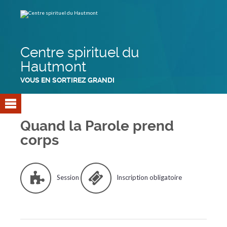
Aller
Outils
au
personnels
contenu.
|
Aller
à
la
navigation
Centre spirituel du
Hautmont
VOUS EN SORTIREZ GRANDI
Quand la Parole prend
corps
Session
Inscription obligatoire