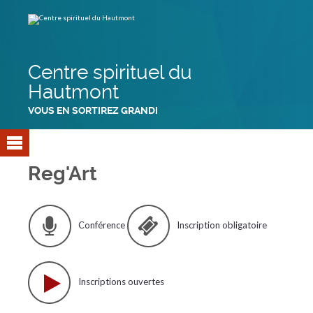
Aller
Outils
au
personnels
contenu.
|
Aller
à
la
navigation
Centre spirituel du
Hautmont
VOUS EN SORTIREZ GRANDI
Reg'Art
Conférence
Inscription obligatoire
Inscriptions ouvertes