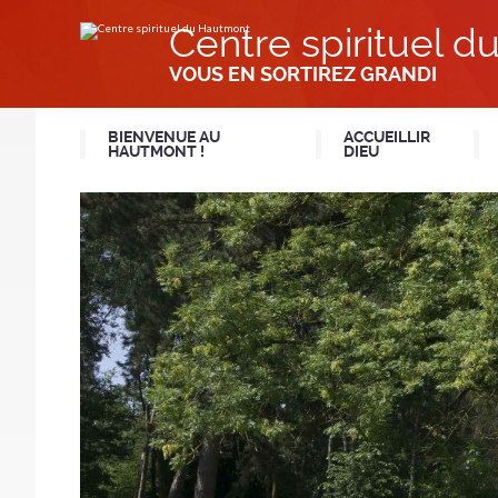
Aller
Outils
au
personnels
Centre spirituel 
contenu.
|
Aller
VOUS EN SORTIREZ GRANDI
à
la
navigation
BIENVENUE AU
ACCUEILLIR
HAUTMONT !
DIEU