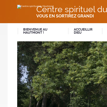
Aller
Outils
au
personnels
Centre spirituel 
contenu.
|
Aller
VOUS EN SORTIREZ GRANDI
à
la
navigation
BIENVENUE AU
ACCUEILLIR
HAUTMONT !
DIEU