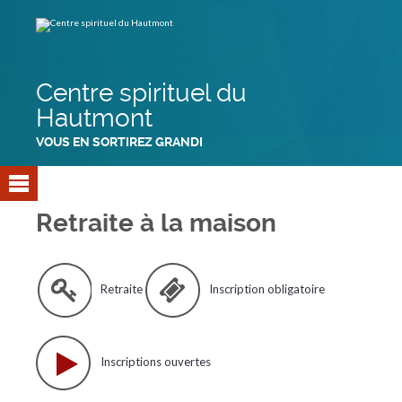
Aller
Outils
au
personnels
contenu.
|
Aller
à
la
navigation
Centre spirituel du
Hautmont
VOUS EN SORTIREZ GRANDI
Retraite à la maison
Retraite
Inscription obligatoire
Inscriptions ouvertes