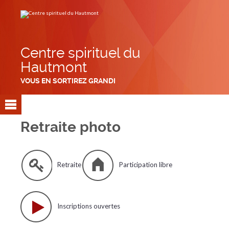
Aller
Outils
au
personnels
contenu.
|
Aller
à
la
navigation
Centre spirituel du
Hautmont
VOUS EN SORTIREZ GRANDI
Retraite photo
Retraite
Participation libre
Inscriptions ouvertes