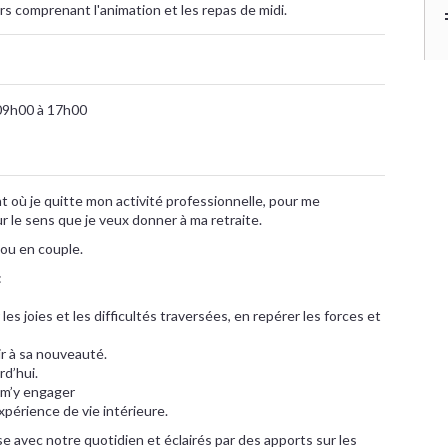
s comprenant l'animation et les repas de midi.
09h00 à 17h00
 où je quitte mon activité professionnelle, pour me
 le sens que je veux donner à ma retraite.
 ou en couple.
:
 les joies et les difficultés traversées, en repérer les forces et
ir à sa nouveauté.
rd’hui.
 m’y engager
expérience de vie intérieure.
 avec notre quotidien et éclairés par des apports sur les