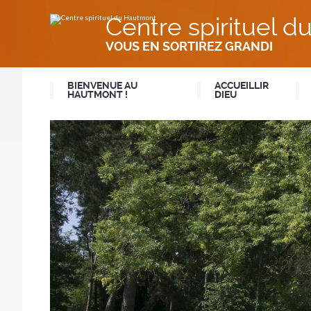
Aller
Outils
au
personnels
Centre spirituel 
contenu.
|
Aller
VOUS EN SORTIREZ GRANDI
à
la
navigation
BIENVENUE AU
ACCUEILLIR
HAUTMONT !
DIEU