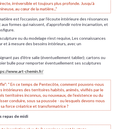
irecte, irréversible et toujours plus profonde. Jusqu’à
mineuse, au cœur de la matière..."
 matière est l'occasion, par l'écoute intérieure des résonances
 aux formes qui naissent, d'approfondir notre incarnation, et
nsfigure.
 sculpture ou du modelage n'est requise, Les connaissances
r et à mesure des besoins intérieurs, avec un
ignant pas d'être salie (éventuellement tablier); cartons ou
apier bulle pour remporter éventuellement ses sculptures
ps://www.art-chemin.fr/
uffle": " En ce temps de Pentecôte, comment pouvons-nous
 intérieures des territoires habités, animés, vivifiés par le
uels territoires inconnus, ou nouveaux, de l'existence ou du
isser conduire, sous sa poussée - ou lesquels devons-nous
 sa force créatrice et transformatrice ?
es repas de midi