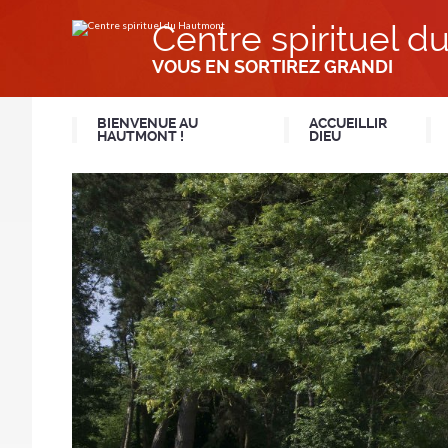
Aller
Outils
au
personnels
Centre spirituel 
contenu.
|
Aller
VOUS EN SORTIREZ GRANDI
à
la
navigation
BIENVENUE AU
ACCUEILLIR
HAUTMONT !
DIEU