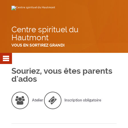
Aller
Outils
au
personnels
contenu.
|
Aller
à
la
navigation
Centre spirituel du
Hautmont
VOUS EN SORTIREZ GRANDI
Souriez, vous êtes parents
d'ados
Atelier
Inscription obligatoire