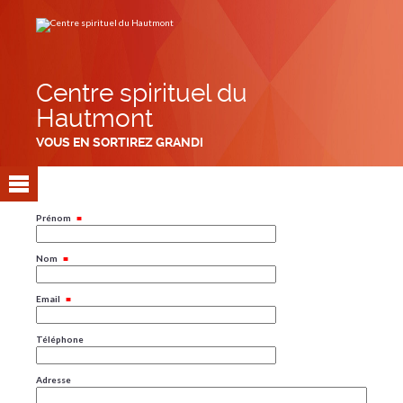
Aller
Outils
au
personnels
contenu.
|
Aller
à
la
navigation
Centre spirituel du
Hautmont
VOUS EN SORTIREZ GRANDI
Prénom
Nom
Email
Téléphone
Adresse