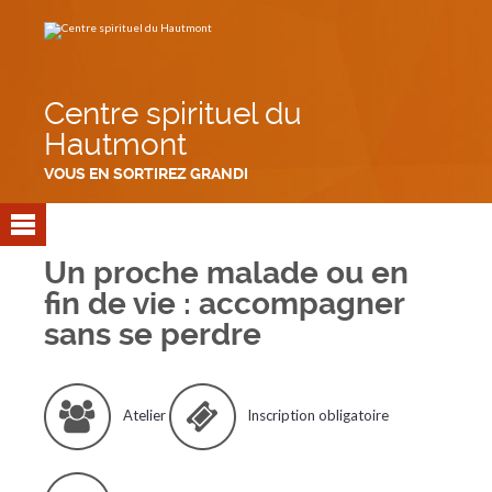
Aller
Outils
au
personnels
contenu.
|
Aller
à
la
navigation
Centre spirituel du
Hautmont
VOUS EN SORTIREZ GRANDI
Un proche malade ou en
fin de vie : accompagner
sans se perdre
Atelier
Inscription obligatoire