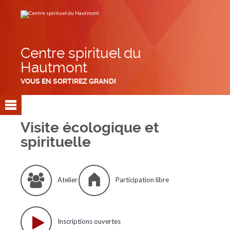
Aller
Outils
au
personnels
contenu.
|
Aller
à
la
navigation
Centre spirituel du
Hautmont
VOUS EN SORTIREZ GRANDI
Visite écologique et
spirituelle
Atelier
Participation libre
Inscriptions ouvertes