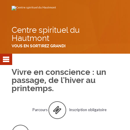
Aller
Outils
au
personnels
contenu.
|
Aller
à
la
navigation
Centre spirituel du
Hautmont
VOUS EN SORTIREZ GRANDI
Vivre en conscience : un
passage, de l'hiver au
printemps.
Parcours
Inscription obligatoire