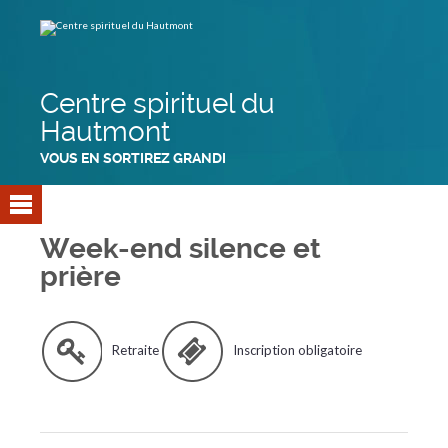
Aller
Outils
au
personnels
contenu.
|
Aller
à
la
navigation
Centre spirituel du
Hautmont
VOUS EN SORTIREZ GRANDI
Week-end silence et
prière
Retraite
Inscription obligatoire