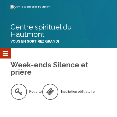
Aller
Outils
au
personnels
contenu.
|
Aller
à
la
navigation
Centre spirituel du
Hautmont
VOUS EN SORTIREZ GRANDI
Week-ends Silence et
prière
Retraite
Inscription obligatoire