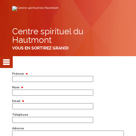
Aller
Outils
au
personnels
contenu.
|
Aller
à
la
navigation
Centre spirituel du
Hautmont
VOUS EN SORTIREZ GRANDI
Prénom
Nom
Email
Téléphone
Adresse