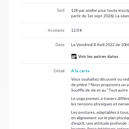
Tarif
12€ par atelier pour toute inscr
partir du 1er sept 2026). La séan
Acompte
12.0 €
Date
Le Vendredi 8 Avril 2022 de 10
Voir les autres dates
Détail
A la carte
Vous souhaitez découvrir ou redé
de prière ? Nous proposons un at
Souffle de vie et au "Tout autre 
Le yoga permet, à travers différ
les tensions physiques et nerve
Les postures, adaptables à tous,
en alignement sur le plan physiq
d’esprit, une attitude profonde 
louange, force intérieure, retour