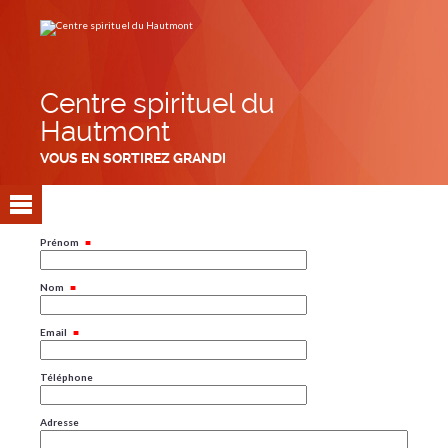
Aller
Outils
au
personnels
contenu.
|
Aller
à
la
navigation
Centre spirituel du
Hautmont
VOUS EN SORTIREZ GRANDI
Prénom
Nom
Email
Téléphone
Adresse