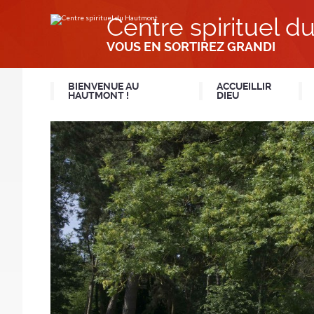
Aller
Outils
au
personnels
Centre spirituel 
contenu.
|
Aller
VOUS EN SORTIREZ GRANDI
à
la
navigation
BIENVENUE AU
ACCUEILLIR
HAUTMONT !
DIEU