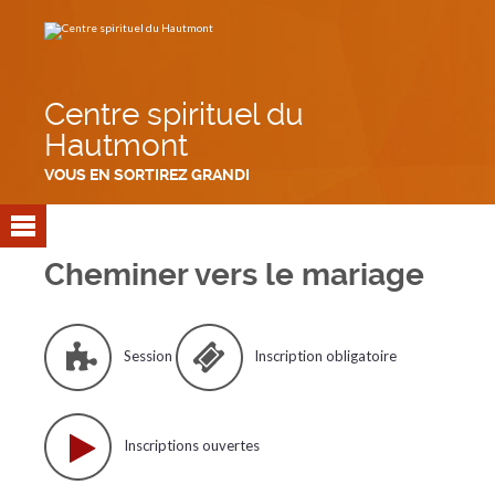
Aller
Outils
au
personnels
contenu.
|
Aller
à
la
navigation
Centre spirituel du
Hautmont
VOUS EN SORTIREZ GRANDI
Cheminer vers le mariage
Session
Inscription obligatoire
Inscriptions ouvertes