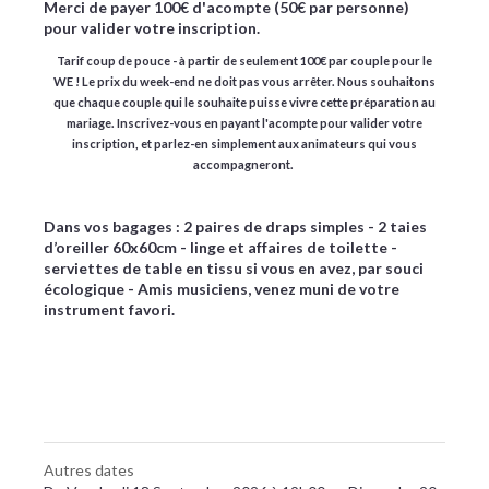
Merci de payer 100€ d'acompte (50€ par personne)
pour valider votre inscription.
Tarif coup de pouce - à partir de seulement 100€ par couple pour le
WE
!
Le prix du week-end ne doit pas vous arrêter. Nous souhaitons
que chaque couple qui le souhaite puisse vivre cette préparation au
mariage. Inscrivez-vous en payant l'acompte pour valider votre
inscription, et parlez-en simplement aux animateurs qui vous
accompagneront.
Dans vos bagages : 2 paires de draps simples - 2 taies
d’oreiller 60x60cm - linge et affaires de toilette -
serviettes de table en tissu si vous en avez, par souci
écologique - Amis musiciens, venez muni de votre
instrument favori.
Autres dates