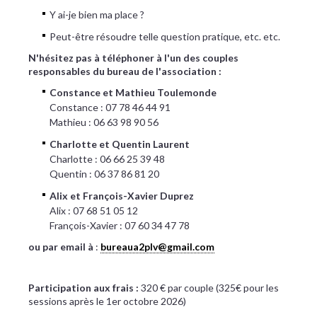
Y ai-je bien ma place ?
Peut-être résoudre telle question pratique, etc. etc.
N'hésitez pas à téléphoner à l'un des couples
responsables du bureau de l'association :
Constance et Mathieu Toulemonde
Constance : 07 78 46 44 91
Mathieu : 06 63 98 90 56
Charlotte et Quentin Laurent
Charlotte : 06 66 25 39 48
‪Quentin : 06 37 86 81 20
Alix et François-Xavier Duprez
Alix : 07 68 51 05 12
François-Xavier : 07 60 34 47 78
ou par email à
:
bureaua2plv@gmail.com
Participation aux frais :
320 € par couple (325€ pour les
sessions après le 1er octobre 2026)