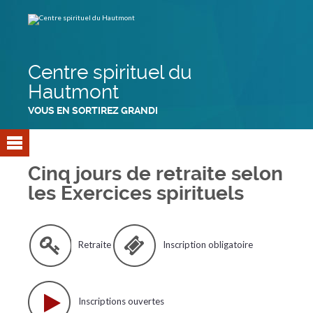
Aller
Outils
au
personnels
contenu.
|
Aller
à
la
navigation
Centre spirituel du
Hautmont
VOUS EN SORTIREZ GRANDI
Cinq jours de retraite selon
les Exercices spirituels
Retraite
Inscription obligatoire
Inscriptions ouvertes