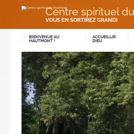
Aller
Outils
au
personnels
Centre spirituel 
contenu.
|
Aller
VOUS EN SORTIREZ GRANDI
à
la
navigation
BIENVENUE AU
ACCUEILLIR
HAUTMONT !
DIEU