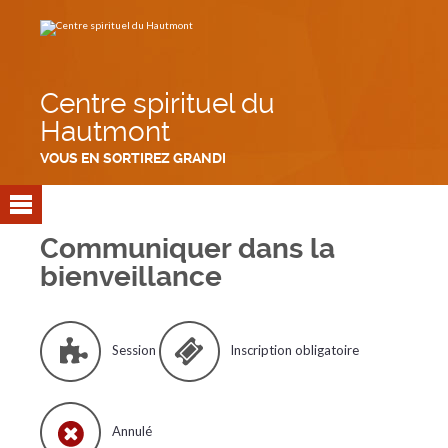
Aller
Outils
au
personnels
contenu.
|
Aller
à
la
navigation
Centre spirituel du
Hautmont
VOUS EN SORTIREZ GRANDI
Communiquer dans la
bienveillance
Session
Inscription obligatoire
Annulé