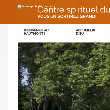
Aller
Outils
au
personnels
Centre spirituel 
contenu.
|
Aller
VOUS EN SORTIREZ GRANDI
à
la
navigation
BIENVENUE AU
ACCUEILLIR
HAUTMONT !
DIEU