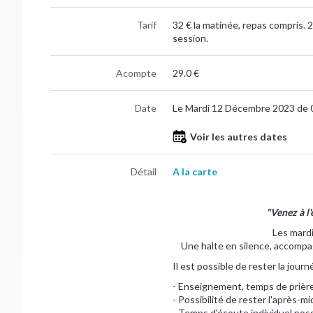
Tarif
32 € la matinée, repas compris. 2
session.
Acompte
29.0 €
Date
Le Mardi 12 Décembre 2023 de 
Voir les autres dates
Détail
A la carte
"Venez à l
Les mardi
Une halte en silence, accompa
Il est possible de rester la jour
- Enseignement, temps de prière 
- Possibilité de rester l'après-m
- Temps d'écoute individuel poss