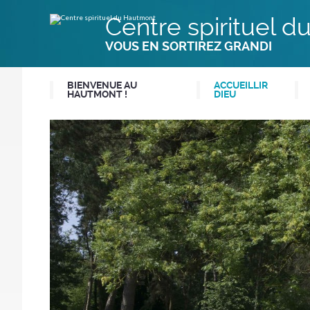
Aller
Outils
au
personnels
Centre spirituel 
contenu.
|
Aller
VOUS EN SORTIREZ GRANDI
à
la
navigation
BIENVENUE AU
ACCUEILLIR
HAUTMONT !
DIEU