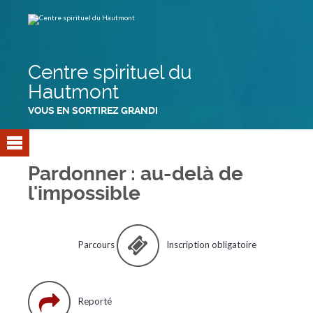
Aller
Outils
au
personnels
contenu.
|
Aller
à
la
navigation
Centre spirituel du
Hautmont
VOUS EN SORTIREZ GRANDI
Pardonner : au-delà de
l'impossible
Parcours
Inscription obligatoire
Reporté