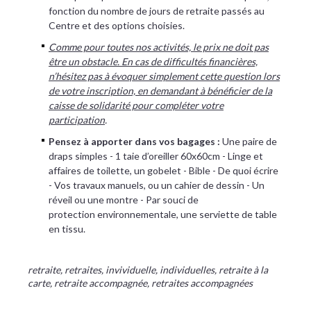
fonction du nombre de jours de retraite passés au
Centre et des options choisies.
Comme pour toutes nos activités, le prix ne doit pas
être un obstacle. En cas de difficultés financières,
n’hésitez pas à évoquer simplement cette question lors
de votre inscription, en demandant à bénéficier de la
caisse de solidarité pour compléter votre
participation
.
Pensez à apporter dans vos bagages :
Une paire de
draps simples - 1 taie d’oreiller 60x60cm - Linge et
affaires de toilette, un gobelet - Bible - De quoi écrire
- Vos travaux manuels, ou un cahier de dessin - Un
réveil ou une montre - Par souci de
protection environnementale, une serviette de table
en tissu.
retraite, retraites, invividuelle, individuelles, retraite à la
carte, retraite accompagnée, retraites accompagnées