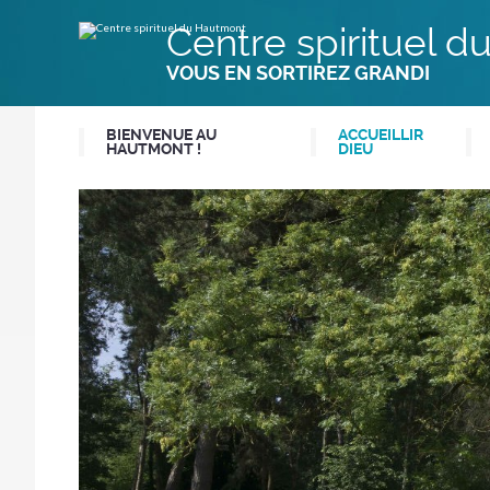
Aller
Outils
au
personnels
Centre spirituel 
contenu.
|
Aller
VOUS EN SORTIREZ GRANDI
à
la
navigation
BIENVENUE AU
ACCUEILLIR
HAUTMONT !
DIEU