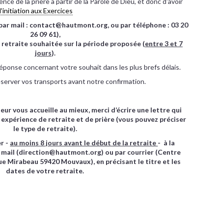
ience de la prière à partir de la Parole de Dieu, et donc d'avoir
d'initiation aux Exercices
e, par mail : contact@hautmont.org, ou par téléphone : 03 20
26 09 61),
retraite souhaitée sur la période proposée (
entre 3 et 7
jours
).
ponse concernant votre souhait dans les plus brefs délais.
éserver vos transports avant notre confirmation.
r vous accueille au mieux, merci d’écrire une lettre qui
 expérience de retraite et de prière (vous pouvez préciser
le type de retraite).
er -
au moins 8 jours avant le début de la retraite
- à la
ar mail (direction@hautmont.org) ou par courrier (Centre
ue Mirabeau 59420 Mouvaux), en précisant le titre et les
dates de votre retraite.