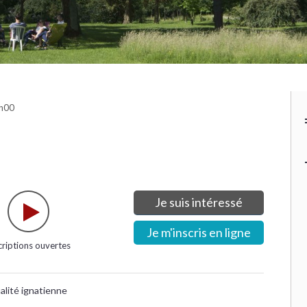
7h00
Je suis intéressé
Je m'inscris en ligne
criptions ouvertes
alité ignatienne