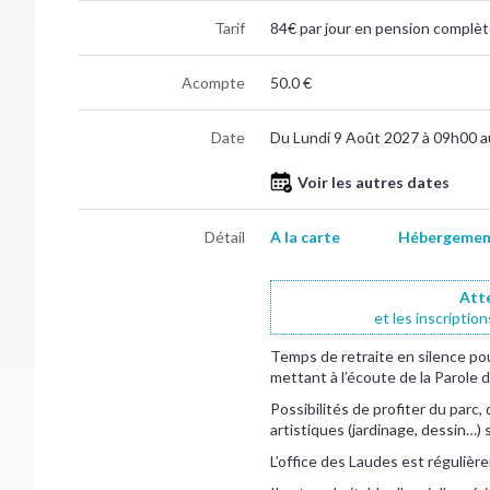
Tarif
84€ par jour en pension complèt
Acompte
50.0 €
Date
Du Lundi 9 Août 2027 à 09h00 
Voir les autres dates
Détail
A la carte
Hébergement
Att
et les inscriptio
Temps de retraite en silence pour
mettant à l’écoute de la Parole
Possibilités de profiter du parc
artistiques (jardinage, dessin…)
L’office des Laudes est régulièr