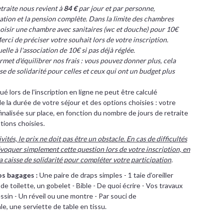
etraite nous revient à
84 €
par jour et par personne,
ation et la pension complète. Dans la limite des chambres
oisir une chambre avec sanitaires (wc et douche) pour 10€
rci de préciser votre souhait lors de votre inscription.
elle à l'association de 10€ si pas déjà réglée.
met d'équilibrer nos frais : vous pouvez donner plus, cela
e de solidarité pour celles et ceux qui ont un budget plus
é lors de l'inscription en ligne ne peut être calculé
 la durée de votre séjour et des options choisies : votre
 finalisée sur place, en fonction du nombre de jours de retraite
tions choisies.
tés, le prix ne doit pas être un obstacle. En cas de difficultés
 évoquer simplement cette question lors de votre inscription, en
a caisse de solidarité pour compléter votre participation
.
os bagages :
Une paire de draps simples - 1 taie d’oreiller
de toilette, un gobelet - Bible - De quoi écrire - Vos travaux
ssin - Un réveil ou une montre - Par souci de
, une serviette de table en tissu.