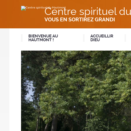
Aller
Outils
au
personnels
Centre spirituel 
contenu.
|
Aller
VOUS EN SORTIREZ GRANDI
à
la
navigation
BIENVENUE AU
ACCUEILLIR
HAUTMONT !
DIEU