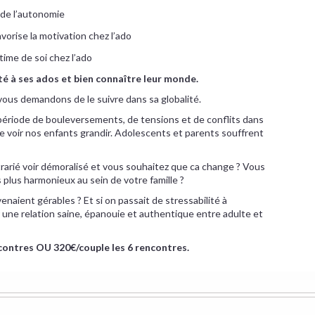
 de l’autonomie
vorise la motivation chez l’ado
stime de soi chez l’ado
é à ses ados et bien connaître leur monde.
vous demandons de le suivre dans sa globalité.
ériode de bouleversements, de tensions et de conflits dans
 de voir nos enfants grandir. Adolescents et parents souffrent
arié voir démoralisé et vous souhaitez que ca change ? Vous
 plus harmonieux au sein de votre famille ?
venaient gérables ? Et si on passait de stressabilité à
ne relation saine, épanouie et authentique entre adulte et
ncontres OU 320€/couple les 6 rencontres.