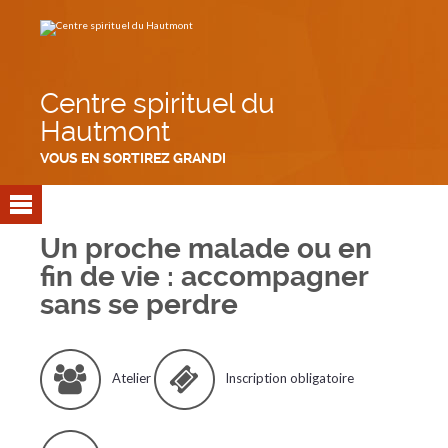
Aller
Outils
au
personnels
contenu.
|
Aller
à
la
navigation
Centre spirituel du
Hautmont
VOUS EN SORTIREZ GRANDI
Un proche malade ou en
fin de vie : accompagner
sans se perdre
Atelier
Inscription obligatoire