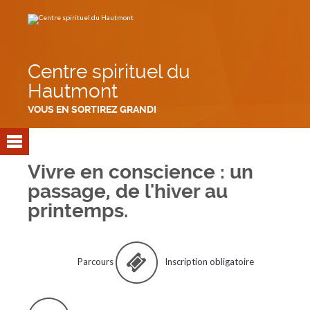
Aller
Outils
au
personnels
contenu.
|
Aller
à
la
navigation
Centre spirituel du
Hautmont
VOUS EN SORTIREZ GRANDI
Vivre en conscience : un
passage, de l'hiver au
printemps.
Parcours
Inscription obligatoire