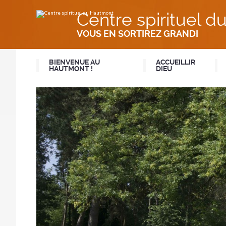
Aller
Outils
au
personnels
Centre spirituel 
contenu.
|
Aller
VOUS EN SORTIREZ GRANDI
à
la
navigation
BIENVENUE AU
ACCUEILLIR
HAUTMONT !
DIEU