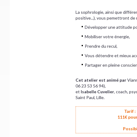
La sophrologie, ainsi que différe
positive...), vous pemettront de 
Développer une attitude po
Mobiliser votre énergie,
Prendre du recul,
Vous détendre et mieux ac
Partager en pleine conscie
Cet atelier est animé par
Vian
06 23 53 56 94),
et
Isabelle Cuvelier
, coach, psy
Saint Paul, Lille.
Tarif 
111€ pour
Possibi