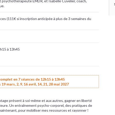
t psychothérapeute EMDR, et Isabelle Cuvelier, coach,
ue.
ces (111€ si inscription anticipée à plus de 3 semaines du
2h15 à 13h45
complet en 7 séances de 12h15 à 13h45
 19 mars, 2, 9, 16 avril, 14, 21, 28 mai 2027
antage présent à soi-même et aux autres, gagner en liberté
érieure. Un entraînement psycho-corporel, des pratiques de
 maintenant, pour mobiliser mes ressources et rayonner !