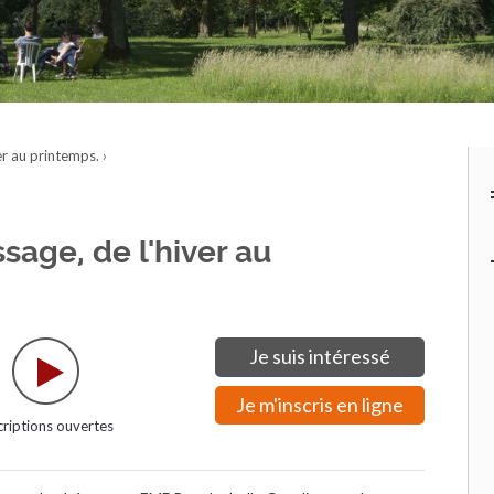
er au printemps.
›
sage, de l'hiver au
Je suis intéressé
Je m'inscris en ligne
criptions ouvertes