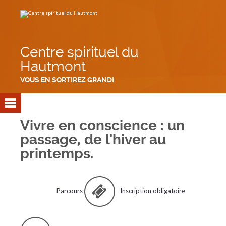
Aller
Outils
au
personnels
contenu.
|
Aller
à
la
navigation
Centre spirituel du
Hautmont
VOUS EN SORTIREZ GRANDI
Vivre en conscience : un
passage, de l'hiver au
printemps.
Parcours
Inscription obligatoire