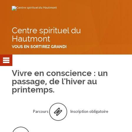
Aller
Outils
au
personnels
contenu.
|
Aller
à
la
navigation
Centre spirituel du
Hautmont
VOUS EN SORTIREZ GRANDI
Vivre en conscience : un
passage, de l'hiver au
printemps.
Parcours
Inscription obligatoire