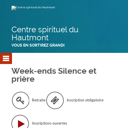
Aller
Outils
au
personnels
contenu.
|
Aller
à
la
navigation
Centre spirituel du
Hautmont
VOUS EN SORTIREZ GRANDI
Week-ends Silence et
prière
Retraite
Inscription obligatoire
Inscriptions ouvertes