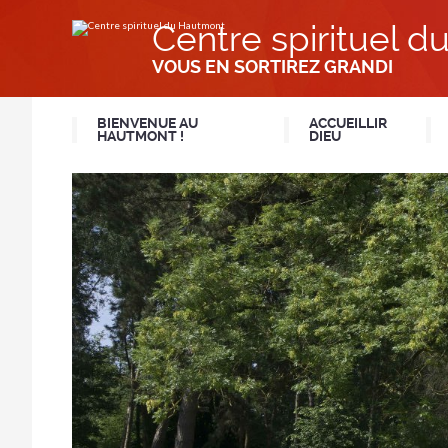
Aller
Outils
au
personnels
Centre spirituel 
contenu.
|
Aller
VOUS EN SORTIREZ GRANDI
à
la
navigation
BIENVENUE AU
ACCUEILLIR
HAUTMONT !
DIEU