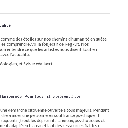
ualité
t comme des étoiles sur nos chemins d’humanité en quête
les comprendre, voilà l’objectif de Reg’Art. Nos
on entendre ce que les artistes nous disent, tout en
vec l’actualité.
éologien, et Sylvie Wallaert
En journée
Pour tous
Etre présent à soi
 une démarche citoyenne ouverte à tous majeurs. Pendant
dre à aider une personne en souffrance psychique. Il
 fréquents (troubles dépressifs, anxieux, psychotiques et
tement adapté en transmettant des ressources fiables et