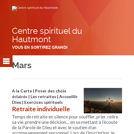
Aller
Outils
au
personnels
contenu.
|
Aller
à
la
navigation
Centre spirituel du
Hautmont
VOUS EN SORTIREZ GRANDI
Mars
A la Carte
Poser des choix
éclairés
Les retraites
Accueillir
Dieu
Exercices spirituels
Retraite individuelle
Temps de retraite en silence pour souffler, prier, relire
sa vie, prendre une décision… en se mettant à l’écoute
de la Parole de Dieu et avec le soutien d’un
accompagnement personnel. Lors de l’inscription, le