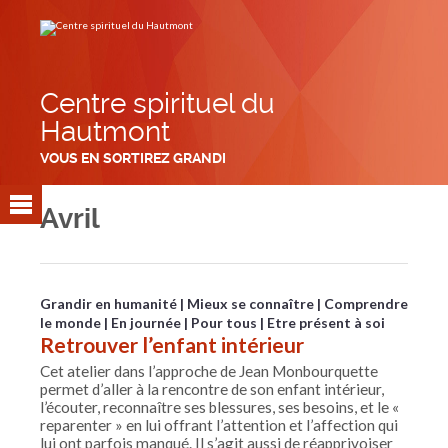
Aller
Outils
au
personnels
contenu.
|
Aller
à
la
navigation
Centre spirituel du
Hautmont
VOUS EN SORTIREZ GRANDI
Avril
Grandir en humanité
Mieux se connaître
Comprendre
le monde
En journée
Pour tous
Etre présent à soi
Retrouver l’enfant intérieur
Cet atelier dans l’approche de Jean Monbourquette
permet d’aller à la rencontre de son enfant intérieur,
l’écouter, reconnaître ses blessures, ses besoins, et le «
reparenter » en lui offrant l’attention et l’affection qui
lui ont parfois manqué. Il s’agit aussi de réapprivoiser